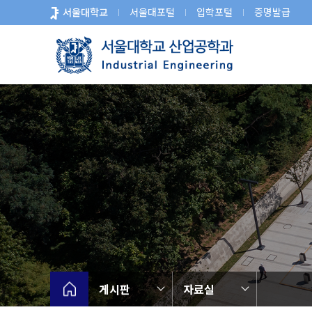
바
서울대학교
서울대포털
입학포털
증명발급
로
가
기
메
뉴
게시판
자료실