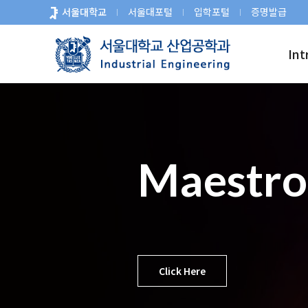
바
서울대학교
서울대포털
입학포털
증명발급
로
가
Int
기
메
뉴
Maestros
Click Here