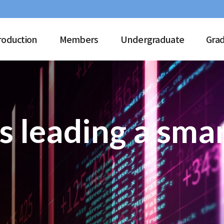
roduction
Members
Undergraduate
Gra
 leading a sma