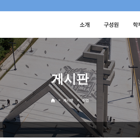
소개
구성원
학
게시판
>
>
게시판
취업