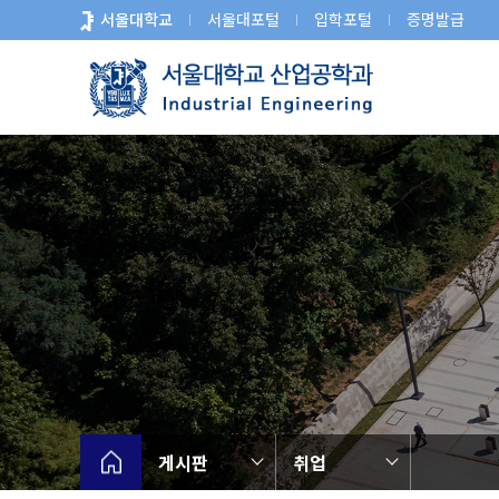
바
서울대학교
서울대포털
입학포털
증명발급
로
가
기
메
뉴
게시판
취업