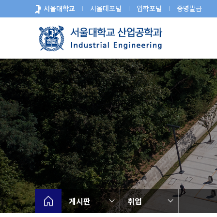
바
서울대학교
서울대포털
입학포털
증명발급
로
가
기
메
뉴
게시판
취업