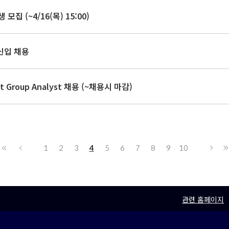
집 (~4/16(목) 15:00)
신입 채용
nt Group Analyst 채용 (~채용시 마감)
1
2
3
4
5
6
7
8
9
10
관련 홈페이지