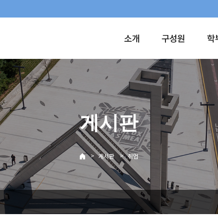
소개
구성원
학
게시판
>
>
게시판
취업