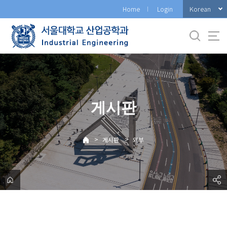
바
Korean
Home
Login
로
가
기
메
뉴
게시판
>
>
게시판
외부