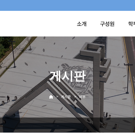
소개
구성원
학
게시판
>
>
게시판
외부