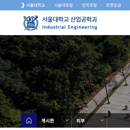
바
서울대학교
서울대포털
입학포털
증명발급
로
가
기
메
뉴
게시판
외부