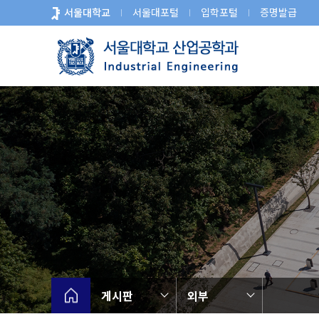
바
서울대학교
서울대포털
입학포털
증명발급
로
가
기
메
뉴
게시판
외부