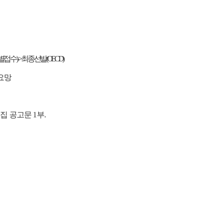
접수) -> 최종 선발(OECD)
요망
모집 공고문 1부.