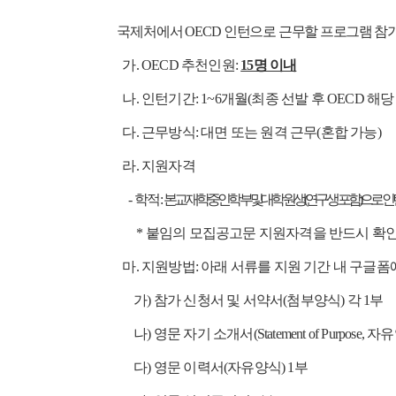
국제처에서 OECD 인턴으로
근무할 프로그램 참가
가. OECD 추천인원:
15명 이내
나. 인턴기간: 1~
6개월(최종 선발 후 OECD 해당
다. 근무방식: 대면 또는 원격 근무(혼합 가능)
라. 지원자격
-
학적:
본교 재학중인 학부 및 대학원생(연구생 포함)으로 인턴
* 붙임의 모집공고문 지원자격을 반드시 확인
마.
지원방법: 아래 서류를 지원 기간 내 구글폼
가) 참가 신청서 및 서약서(첨부양식) 각 1부
나) 영문 자기 소개서(Statement of Purpose, 자
다) 영문 이력서(자유양식) 1부