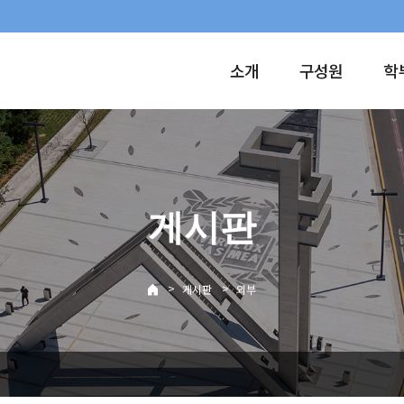
소개
구성원
학
게시판
>
>
게시판
외부