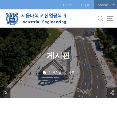
바
Korean
Home
Login
로
가
기
메
뉴
게시판
>
>
게시판
외부