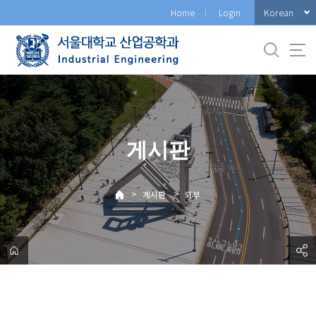
바
Korean
Home
Login
로
가
기
메
뉴
게시판
>
>
게시판
외부