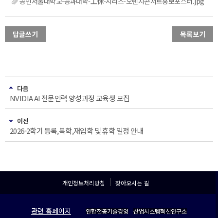
공인서울대학교-공과대학-工休-시리즈-오렌지콘서트홍보포스터.jpg
답글쓰기
목록보기
다음
NVIDIA AI 전문인력 양성과정 교육생 모집
이전
2026-2학기 등록,복학,재입학 및 휴학 일정 안내
개인정보처리방침
찾아오시는 길
관련 홈페이지
연합전공기술경영
산업시스템혁신연구소