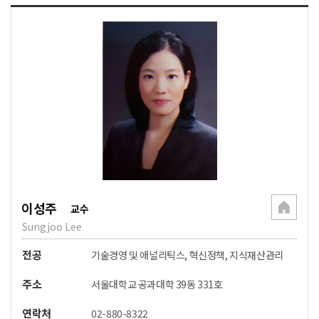
이성주
교수
Sungjoo Lee
전공
기술경영 및 애널리틱스, 혁신정책, 지식재산관리
주소
서울대학교 공과대학 39동 331호
연락처
02-880-8322