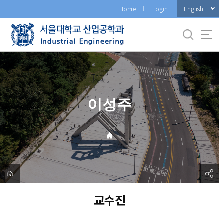
바
English
Home
Login
로
가
기
메
뉴
이성주
교수진